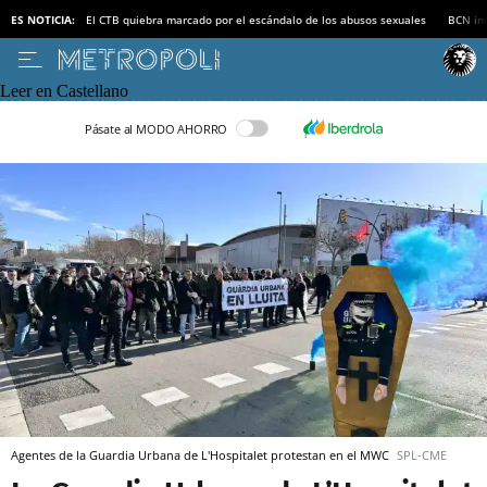
ES NOTICIA:
El CTB quiebra marcado por el escándalo de los abusos sexuales
BCN inv
Leer en Castellano
Pásate al MODO AHORRO
Agentes de la Guardia Urbana de L'Hospitalet protestan en el MWC
SPL-CME