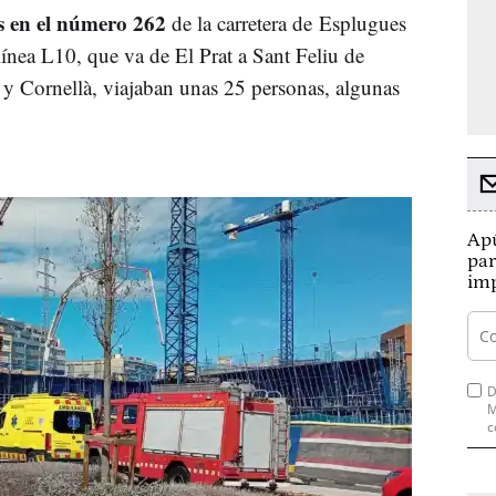
s en el número 262
de la carretera de Esplugues
línea L10, que va de El Prat a Sant Feliu de
 y Cornellà, viajaban unas 25 personas, algunas
Apú
par
imp
D
M
c