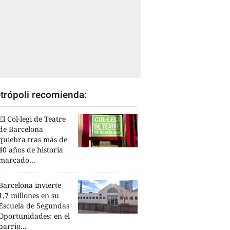
trópoli recomienda:
El Col·legi de Teatre
de Barcelona
quiebra tras más de
40 años de historia
marcado...
Barcelona invierte
1,7 millones en su
Escuela de Segundas
Oportunidades: en el
barrio...