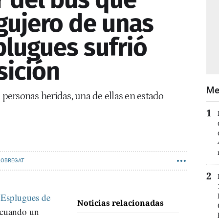
agujero de unas
plugues sufrió
sición
Me
e personas heridas, una de ellas en estado
LOBREGAT
n
Esplugues de
Noticias relacionadas
 cuando un