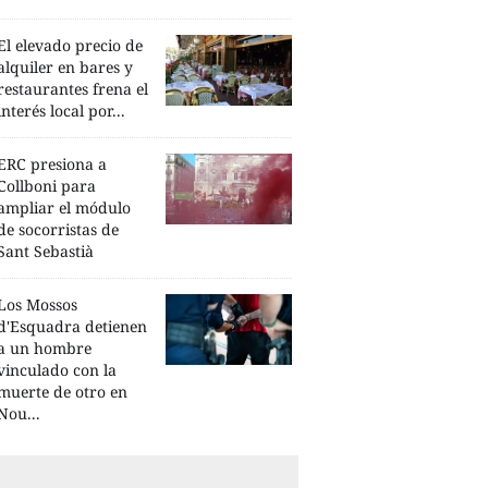
El elevado precio de
alquiler en bares y
restaurantes frena el
interés local por...
ERC presiona a
Collboni para
ampliar el módulo
de socorristas de
Sant Sebastià
Los Mossos
d'Esquadra detienen
a un hombre
vinculado con la
muerte de otro en
Nou...