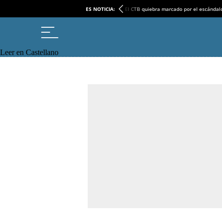
ES NOTICIA:
El CTB quiebra marcado por el escándal
Leer en Castellano