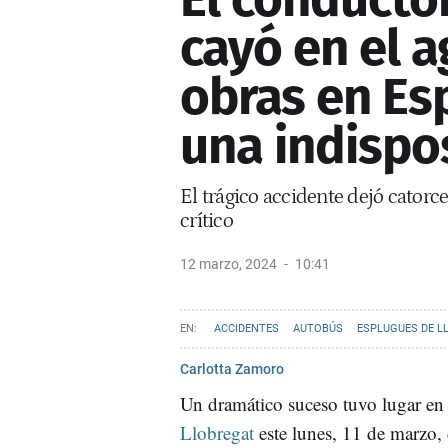
cayó en el 
obras en Es
una indispo
El trágico accidente dejó catorc
crítico
12 marzo, 2024
10:41
ACCIDENTES
AUTOBÚS
ESPLUGUES DE L
Carlotta Zamoro
Un dramático suceso tuvo lugar e
Llobregat
este lunes, 11 de marzo,