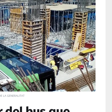
E LA GENERALITAT
r del bus que