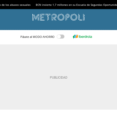
o de los abusos sexuales
BCN invierte 1,7 millones en su Escuela de Segundas Oportunid
Pásate al MODO AHORRO