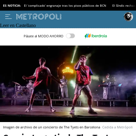
ES NOTICIA:
El ‘complicado’ engranaje tras los pisos públicos de BCN
El Síndic recha
Leer en Castellano
Pásate al MODO AHORRO
Imagen de archivo de un concierto de The Tyets en Barcelona
Cedida a Metrópoli