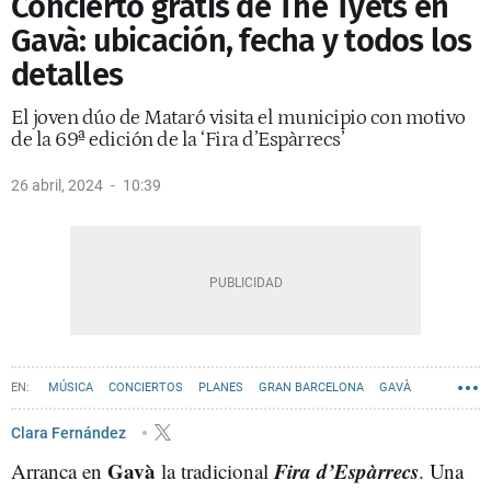
Concierto gratis de The Tyets en
Gavà: ubicación, fecha y todos los
detalles
El joven dúo de Mataró visita el municipio con motivo
de la 69ª edición de la ‘Fira d’Espàrrecs’
26 abril, 2024
10:39
MÚSICA
CONCIERTOS
PLANES
GRAN BARCELONA
GAVÀ
Clara Fernández
Gavà
Fira d’Espàrrecs
Arranca en
la tradicional
. Una