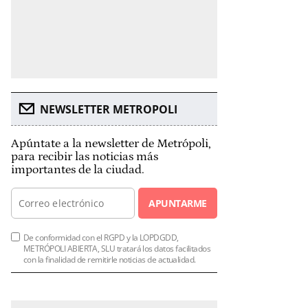
NEWSLETTER METROPOLI
Apúntate a la newsletter de Metrópoli,
para recibir las noticias más
importantes de la ciudad.
APUNTARME
De conformidad con el RGPD y la LOPDGDD,
METRÓPOLI ABIERTA, SLU tratará los datos facilitados
con la finalidad de remitirle noticias de actualidad.