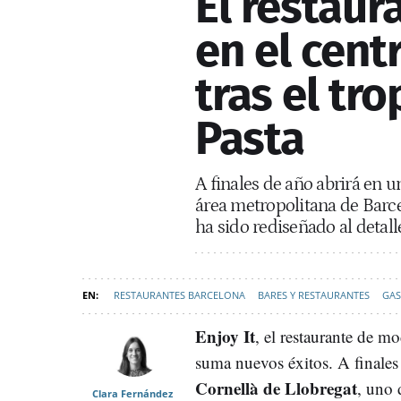
El restaura
en el cent
tras el tr
Pasta
A finales de año abrirá en 
área metropolitana de Barc
ha sido rediseñado al deta
RESTAURANTES BARCELONA
BARES Y RESTAURANTES
GA
CORNELLÀ DE LLOBREGAT
Enjoy It
, el restaurante de m
suma nuevos éxitos. A finales
Cornellà de Llobregat
, uno 
Clara Fernández