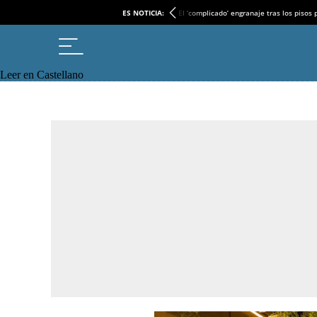
ES NOTICIA:
El ‘complicado’ engranaje tras los pisos
Leer en Castellano