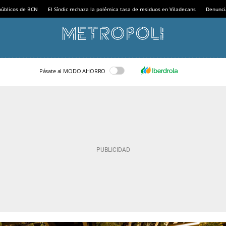
 públicos de BCN
El Síndic rechaza la polémica tasa de residuos en Viladecans
Denunci
Pásate al MODO AHORRO