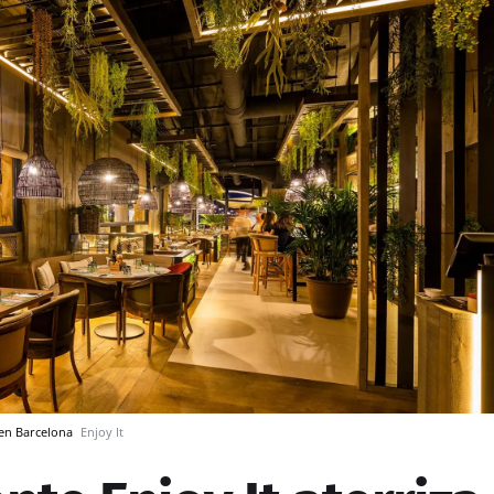
t en Barcelona
Enjoy It