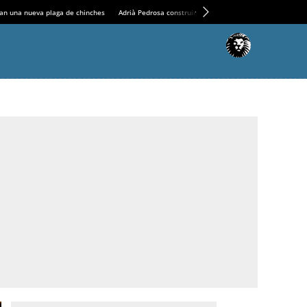
an una nueva plaga de chinches
Adrià Pedrosa construirá la nueva residencia en el Casin