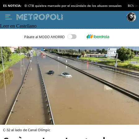
ES NOTICIA:
El CTB quiebra marcado por el escándalo de los abusos sexuales
BCN inv
Leer en Castellano
Pásate al MODO AHORRO
C-32 al lado de Canal Olímpic