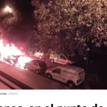
ncreda
CEDIDA