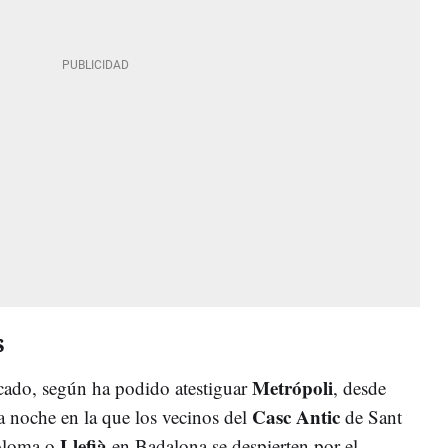
s
Metrópoli
icado, según ha podido atestiguar
, desde
Casc Antic
a noche en la que los vecinos del
de Sant
Llefià
oloma o
en Badalona se despierten por el