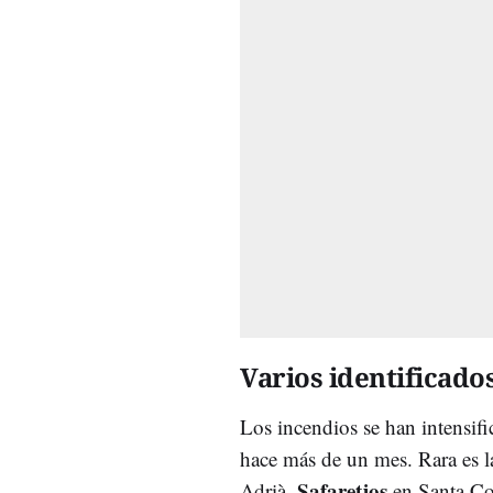
Varios identificado
Los incendios se han intensif
hace más de un mes. Rara es l
Safaretjos
Adrià,
en Santa C