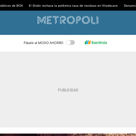
 públicos de BCN
El Síndic rechaza la polémica tasa de residuos en Viladecans
Denunci
Pásate al MODO AHORRO