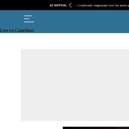
ES NOTICIA:
El ‘complicado’ engranaje tras los pisos
Leer en Castellano