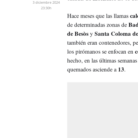
3 diciembre 2024
23:30h
cal
Hace meses que las llamas
Bad
de determinadas zonas de
de Besòs
Santa Coloma d
y
también eran contenedores, pe
c
los pirómanos se enfocan en
hecho, en las últimas semanas 
13
quemados asciende a
.