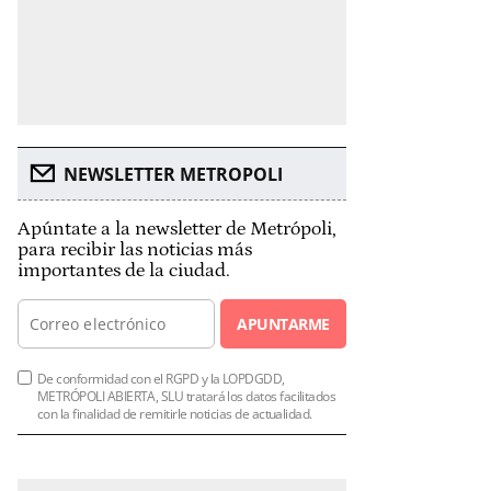
NEWSLETTER METROPOLI
Apúntate a la newsletter de Metrópoli,
para recibir las noticias más
importantes de la ciudad.
APUNTARME
De conformidad con el RGPD y la LOPDGDD,
METRÓPOLI ABIERTA, SLU tratará los datos facilitados
con la finalidad de remitirle noticias de actualidad.