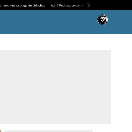
an una nueva plaga de chinches
Adrià Pedrosa construirá la nueva residencia en el Casin