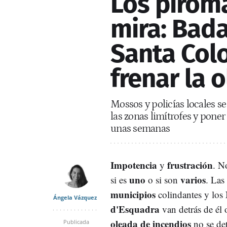
Los piróma
mira: Bada
Santa Col
frenar la 
Mossos y policías locales se
las zonas limítrofes y poner
unas semanas
Impotencia
frustración
y
. N
uno
varios
si es
o si son
. Las
municipios
colindantes y los
Ángela Vázquez
d'Esquadra
van detrás de él o
oleada de incendios
no se det
Publicada