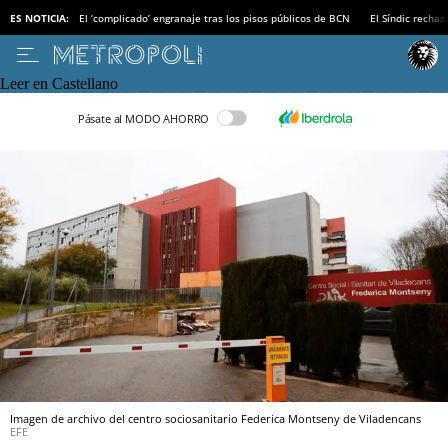
ES NOTICIA:
El ‘complicado’ engranaje tras los pisos públicos de BCN
El Síndic recha
Leer en Castellano
Pásate al MODO AHORRO
Imagen de archivo del centro sociosanitario Federica Montseny de Viladencans
EFE