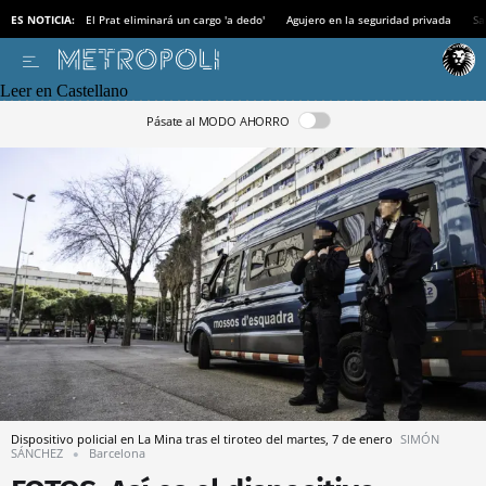
ES NOTICIA:
El Prat eliminará un cargo 'a dedo'
Agujero en la seguridad privada
Sa
Leer en Castellano
Pásate al MODO AHORRO
Dispositivo policial en La Mina tras el tiroteo del martes, 7 de enero
SIMÓN
SÁNCHEZ
Barcelona