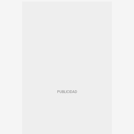
CASTELLDEFELS - NOTICIAS
VILADECANS
GAVÀ
EN CATALÀ
BAIX LLOBREGAT