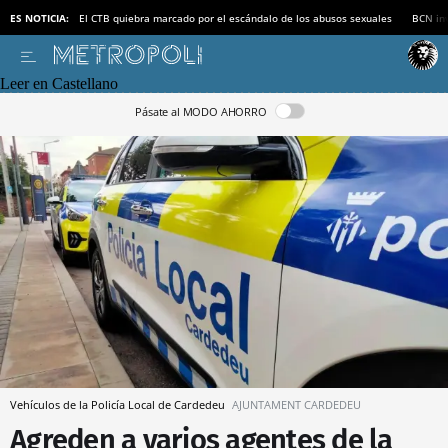
ES NOTICIA:
El CTB quiebra marcado por el escándalo de los abusos sexuales
BCN inv
Leer en Castellano
Pásate al MODO AHORRO
Vehículos de la Policía Local de Cardedeu
AJUNTAMENT CARDEDEU
Agreden a varios agentes de la