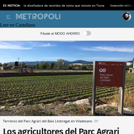
ES NOTICIA:
la diseñadora de vestidos de novia que resiste en Tiana
Inversión millon
Leer en Castellano
Pásate al MODO AHORRO
Terrenos del Parc Agrari del Baix Llobregat en Viladecans
RP
Los agricultores del Parc Agrari