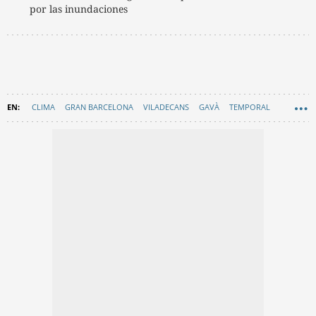
por las inundaciones
CLIMA
GRAN BARCELONA
VILADECANS
GAVÀ
TEMPORAL
GENERALITAT DE CATALUNYA
EN CATALÀ
SANT BOI DE LLOBREGAT
AGRICULTURA
EL PRAT
BAIX LLOBREGAT