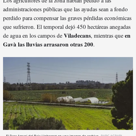
Los agricultores de la zona habían pedido a las
administraciones públicas que las ayudas sean a fondo
perdido para compensar las graves pérdidas económicas
que sufrieron. El temporal dejó 450 hectáreas anegadas
Viladecans
en
de agua en los campos de
, mientras que
Gavà las lluvias arrasaron otras 200
.
El Parc Agrari del Baix Llobregat en una imagen de archivo
PARC AGRARI