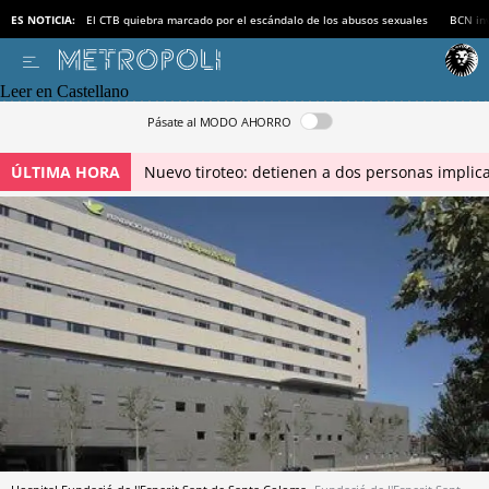
ES NOTICIA:
El CTB quiebra marcado por el escándalo de los abusos sexuales
BCN inv
Leer en Castellano
Pásate al MODO AHORRO
ÚLTIMA HORA
Nuevo tiroteo: detienen a dos personas implica