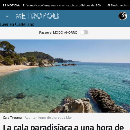
ES NOTICIA:
El ‘complicado’ engranaje tras los pisos públicos de BCN
El Síndic recha
Leer en Castellano
Pásate al MODO AHORRO
Cala Treumal
Ayuntamiento de Lloret de Mar
La cala paradisíaca a una hora de