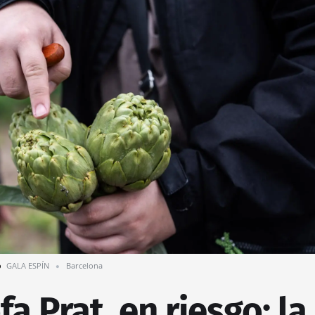
o
GALA ESPÍN
Barcelona
a Prat, en riesgo: la