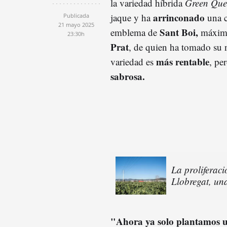
la variedad híbrida
Green Que
arrinconado
jaque y ha
una c
Publicada
21 mayo 2025
Sant Boi,
emblema de
máximo
23:30h
Prat
, de quien ha tomado su
más rentable
variedad es
, pe
sabrosa.
La proliferaci
Llobregat, un
"Ahora ya solo plantamos u