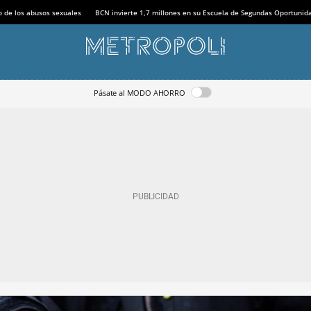
o de los abusos sexuales
BCN invierte 1,7 millones en su Escuela de Segundas Oportunid
Pásate al MODO AHORRO