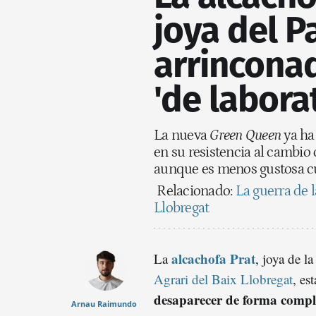
joya del P
arrincona
'de labora
La nueva
Green Queen
ya ha
en su resistencia al cambio 
aunque es menos gustosa 
Relacionado:
La guerra de 
Llobregat
alcachofa Prat
La
, joya de l
Agrari del Baix Llobregat
, es
desaparecer de forma compl
Arnau Raimundo