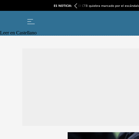
ES NOTICIA:
El CTB quiebra marcado por el escándal
Leer en Castellano