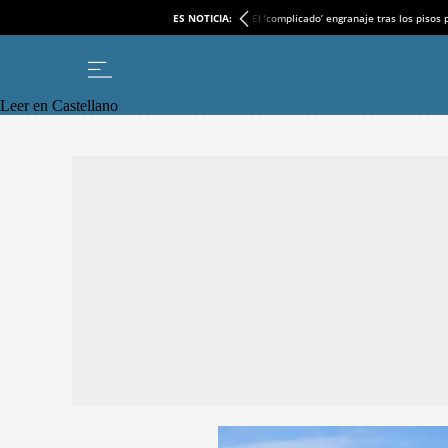
ES NOTICIA:
El ‘complicado’ engranaje tras los pisos
Leer en Castellano