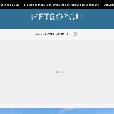
 públicos de BCN
El Síndic rechaza la polémica tasa de residuos en Viladecans
Denunci
Pásate al MODO AHORRO