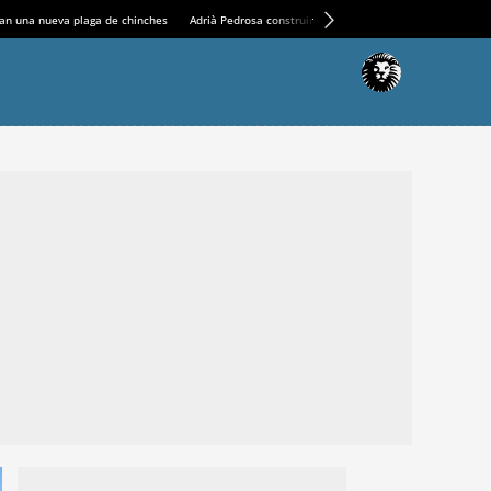
an una nueva plaga de chinches
Adrià Pedrosa construirá la nueva residencia en el Casin