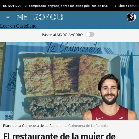
ES NOTICIA:
El ‘complicado’ engranaje tras los pisos públicos de BCN
El Síndic recha
Leer en Castellano
Pásate al MODO AHORRO
Plato de La Guineueta de La Rambla
La Guineueta de La Rambla
El restaurante de la mujer de