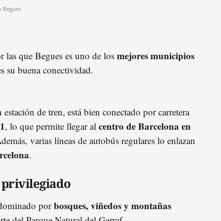
o Begues
mejores municipios
or las que Begues es uno de los
es su buena conectividad.
stación de tren, está bien conectado por carretera
1
centro de Barcelona en
, lo que permite llegar al
Además, varias líneas de autobús regulares lo enlazan
rcelona
.
privilegiado
bosques, viñedos y montañas
e dominado por
te del Parque Natural del Garraf.