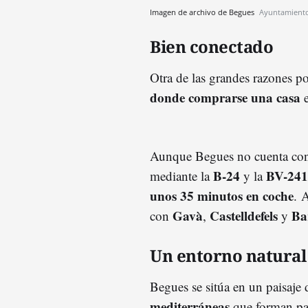
Imagen de archivo de Begues
Ayuntamient
Bien conectado
Otra de las grandes razones p
donde comprarse una casa
Aunque Begues no cuenta con e
B-24
BV-241
mediante la
y la
unos 35 minutos en coche
. 
Gavà
Castelldefels
Ba
con
,
y
Un entorno natural 
Begues se sitúa en un paisaj
mediterráneas
que forman par