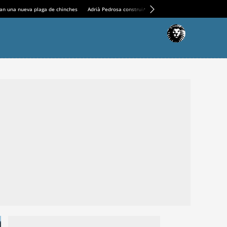
an una nueva plaga de chinches
Adrià Pedrosa construirá la nueva residencia en el Casin