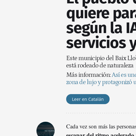
quiere par
según la I
servicios 
Este municipio del Baix Llob
está rodeado de naturaleza
Más información:
Así es un
zona de lujo y protagonizó 
Leer en Catalán
Cada vez son más las persona
escapar del ritmo acelerado