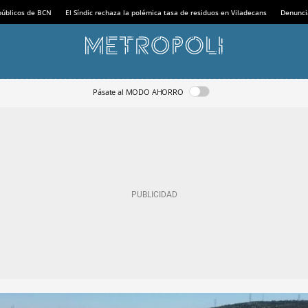
 públicos de BCN
El Síndic rechaza la polémica tasa de residuos en Viladecans
Denunci
Pásate al MODO AHORRO