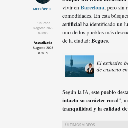
Barcelona
vivir en
, pero sin 
METRÓPOLI
comodidades. En esta búsque
artificial
ha identificado un l
Publicada
8 agosto 2025
uno de los pueblos más desead
09:00h
Begues
de la ciudad:
.
Actualizada
8 agosto 2025
09:01h
El exclusivo 
de ensueño en
Según la IA, este pueblo desta
intacto su carácter rural
”, u
tranquilidad y la calidad de