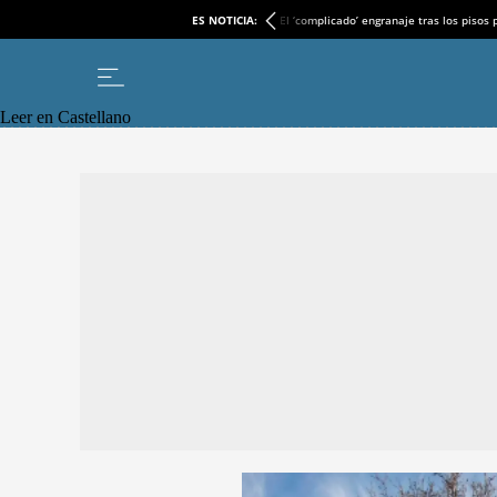
ES NOTICIA:
El ‘complicado’ engranaje tras los pisos
Leer en Castellano