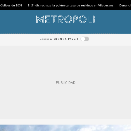
 públicos de BCN
El Síndic rechaza la polémica tasa de residuos en Viladecans
Denunci
Pásate al MODO AHORRO