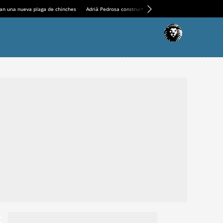
an una nueva plaga de chinches
Adrià Pedrosa construirá la nueva residencia en el Casin