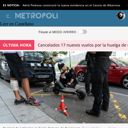
ES NOTICIA:
Adrià Pedrosa construirá la nueva residencia en el Casino de Albarrosa
B
Leer en Castellano
Pásate al MODO AHORRO
ÚLTIMA HORA
Cancelados 17 nuevos vuelos por la huelga de