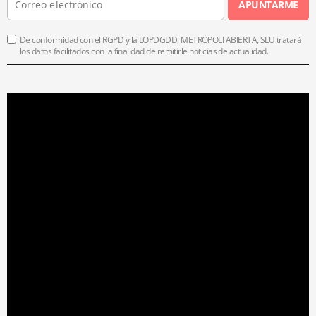
APUNTARME
De conformidad con el RGPD y la LOPDGDD, METRÓPOLI ABIERTA, SLU tratará
los datos facilitados con la finalidad de remitirle noticias de actualidad.