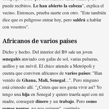
Le han abierto la cabeza
puede recibiros.
", explica el
vecino. Entonces, prueba suerte con otro. "Este también
saldrá
dice que es peligroso entrar hoy, pero
a hablar
con vosotros".
Africanos de varios países
Dicho y hecho. Del interior del B9 sale un joven
senegalés
ataviado con gafas de sol, varias pulseras,
anillos y un móvil. El chico atiende a Metrópoli y
varios países
cuenta que conviven africanos de
: "Han
Ghana, Mali, Senegal
venido de
...". Pero ninguno
está cómodo allí. "¿Créeis que nos gusta vivir así? Yo
hija
tengo una
en Senegal y quiero traerla aquí con mi
dinero
trabajo
como
madre, conseguir
y un
. Pero
somos negros
, no nos quieren", continúa.