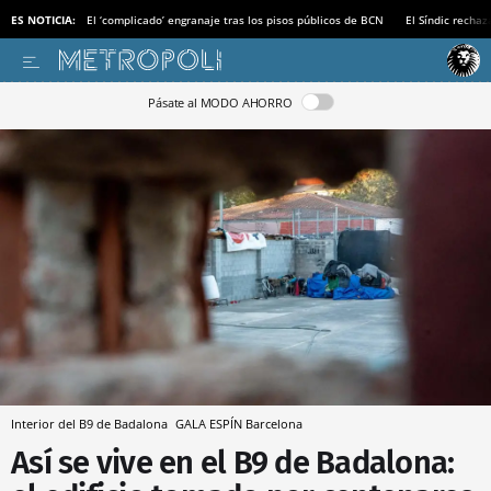
ES NOTICIA:
El ‘complicado’ engranaje tras los pisos públicos de BCN
El Síndic recha
Pásate al MODO AHORRO
Interior del B9 de Badalona
GALA ESPÍN
Barcelona
Así se vive en el B9 de Badalona: