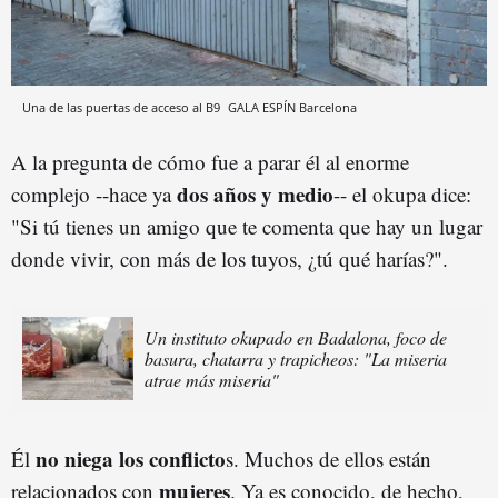
Una de las puertas de acceso al B9
GALA ESPÍN
Barcelona
A la pregunta de cómo fue a parar él al enorme
dos años y medio
complejo --hace ya
-- el okupa dice:
"Si tú tienes un amigo que te comenta que hay un lugar
donde vivir, con más de los tuyos, ¿tú qué harías?".
Un instituto okupado en Badalona, foco de
basura, chatarra y trapicheos: "La miseria
atrae más miseria"
no niega los conflicto
Él
s. Muchos de ellos están
mujeres
relacionados con
. Ya es conocido, de hecho,