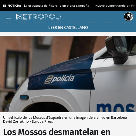
ES NOTICIA:
La estrategia de Pisarello en plena campaña
Nuevo pulmón verde en Po
LEER EN CASTELLANO
Pásate al MODO AHORRO
Un vehículo de los Mossos d’Esquadra en una imagen de archivo en Barcelona
David Zorrakino - Europa Press
Los Mossos desmantelan en