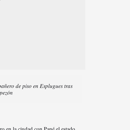
ñero de piso en Esplugues tras
 pezón
o en la ciudad con Pané el estado