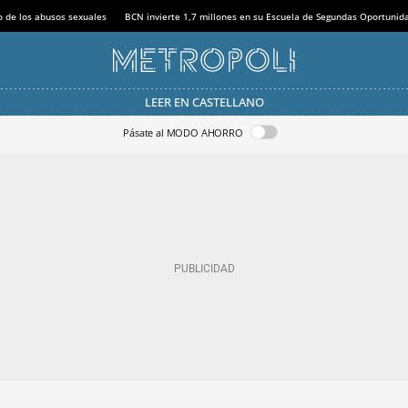
o de los abusos sexuales
BCN invierte 1,7 millones en su Escuela de Segundas Oportunid
LEER EN CASTELLANO
Pásate al MODO AHORRO