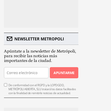
NEWSLETTER METROPOLI
Apúntate a la newsletter de Metrópoli,
para recibir las noticias más
importantes de la ciudad.
APUNTARME
De conformidad con el RGPD y la LOPDGDD,
METRÓPOLI ABIERTA, SLU tratará los datos facilitados
con la finalidad de remitirle noticias de actualidad.