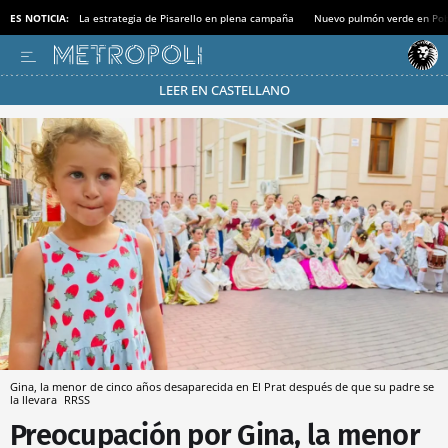
ES NOTICIA:
La estrategia de Pisarello en plena campaña
Nuevo pulmón verde en Po
LEER EN CASTELLANO
Pásate al MODO AHORRO
Gina, la menor de cinco años desaparecida en El Prat después de que su padre se
la llevara
RRSS
Preocupación por Gina, la menor