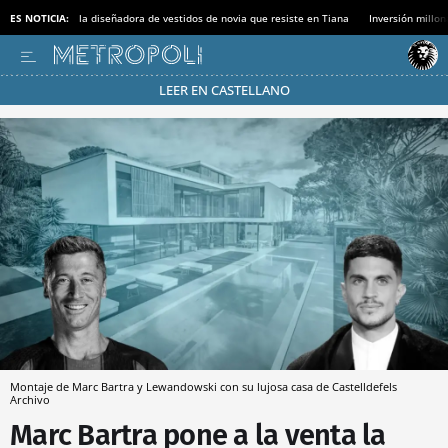
ES NOTICIA:
la diseñadora de vestidos de novia que resiste en Tiana
Inversión millon
LEER EN CASTELLANO
Pásate al MODO AHORRO
Montaje de Marc Bartra y Lewandowski con su lujosa casa de Castelldefels
Archivo
Marc Bartra pone a la venta la