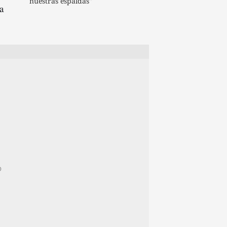
nuestras espaldas"
a