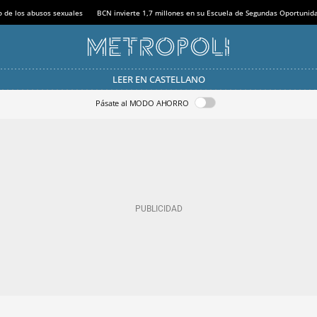
o de los abusos sexuales
BCN invierte 1,7 millones en su Escuela de Segundas Oportunid
LEER EN CASTELLANO
Pásate al MODO AHORRO