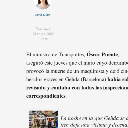
Sofía Díaz
Publicada
22 enero 2026
10:23h
Óscar Puente
El ministro de Transportes,
,
aseguró este jueves que el muro cuyo derrumb
provocó la muerte de un maquinista y dejó ci
había si
heridos graves en Gelida (Barcelona)
revisado y contaba con todas las inspeccion
correspondientes
.
La noche en la que Gelida se d
tren deja una víctima y decena