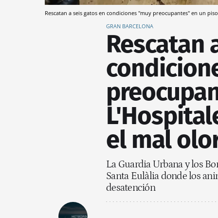
Rescatan a seis gatos en condiciones "muy preocupantes" en un piso d
GRAN BARCELONA
Rescatan a
condicion
preocupan
L'Hospitale
el mal olo
La Guardia Urbana y los Bom
Santa Eulàlia donde los ani
desatención