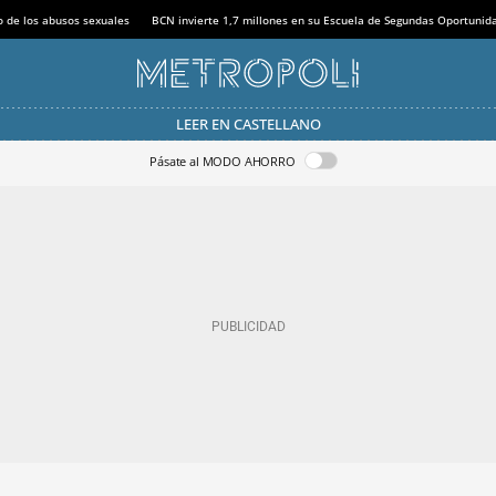
o de los abusos sexuales
BCN invierte 1,7 millones en su Escuela de Segundas Oportunid
LEER EN CASTELLANO
Pásate al MODO AHORRO