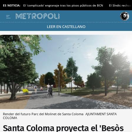
ES NOTICIA:
El ‘complicado’ engranaje tras los pisos públicos de BCN
El Síndic recha
LEER EN CASTELLANO
Pásate al MODO AHORRO
Render del futuro Parc del Molinet de Santa Coloma
AJUNTAMENT SANTA
COLOMA
Santa Coloma proyecta el 'Besòs