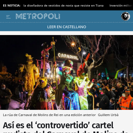
ES NOTICIA:
la diseñadora de vestidos de novia que resiste en Tiana
Inversión millon
LEER EN CASTELLANO
Pásate al MODO AHORRO
La rúa de Carnaval de Molins de Rei en una edición anterior
Guillem Urbà
Así es el ‘controvertido’ cartel