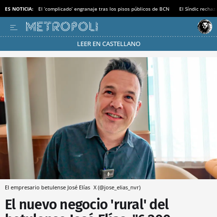
ES NOTICIA:
El ‘complicado’ engranaje tras los pisos públicos de BCN
El Síndic recha
LEER EN CASTELLANO
Pásate al MODO AHORRO
El empresario betulense José Elías
X (@jose_elias_nvr)
El nuevo negocio 'rural' del