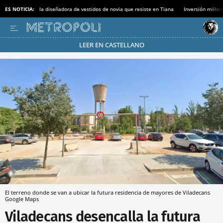
ES NOTICIA:
la diseñadora de vestidos de novia que resiste en Tiana
Inversión millon
LEER EN CASTELLANO
Pásate al MODO AHORRO
El terreno donde se van a ubicar la futura residencia de mayores de Viladecans
Google Maps
Viladecans desencalla la futura