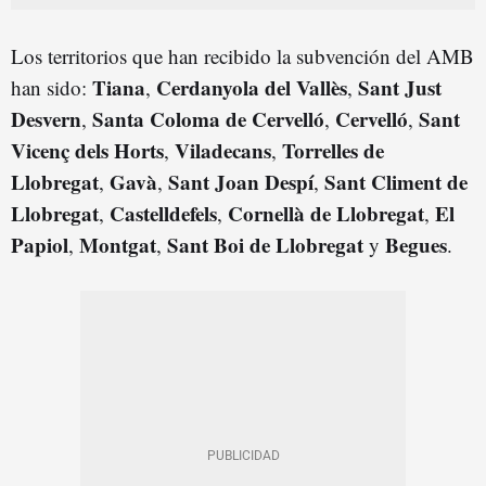
Los territorios que han recibido la subvención del AMB
Tiana
C
erdanyola
del Vallès
Sant Just
han sido:
,
,
Desver
n
Santa Coloma de Cervelló
Cervelló
Sant
,
,
,
Vicenç dels Horts
Viladecans
Torrelles de
,
,
Llobregat
Gavà
Sant Joan Despí
Sant Climent de
,
,
,
Llobregat
Castelldefels
Cornellà de Llobregat
El
,
,
,
Papiol
Montgat
Sant Boi de Llobregat
Begues
,
,
y
.