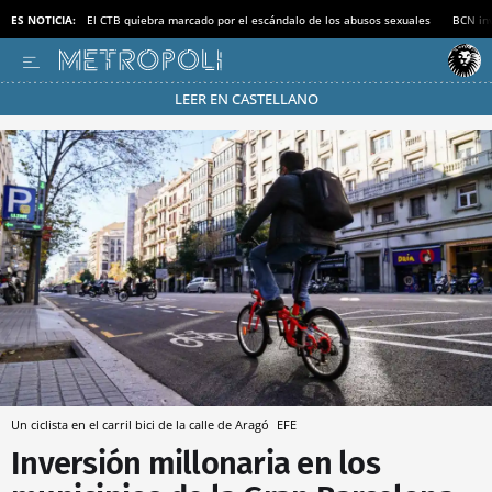
ES NOTICIA:
El CTB quiebra marcado por el escándalo de los abusos sexuales
BCN inv
LEER EN CASTELLANO
Pásate al MODO AHORRO
Un ciclista en el carril bici de la calle de Aragó
EFE
Inversión millonaria en los