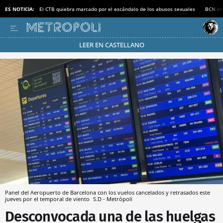
ES NOTICIA:
El CTB quiebra marcado por el escándalo de los abusos sexuales
BCN inv
LEER EN CASTELLANO
Pásate al MODO AHORRO
Panel del Aeropuerto de Barcelona con los vuelos cancelados y retrasados este
jueves por el temporal de viento
S.D - Metrópoli
Desconvocada una de las huelgas