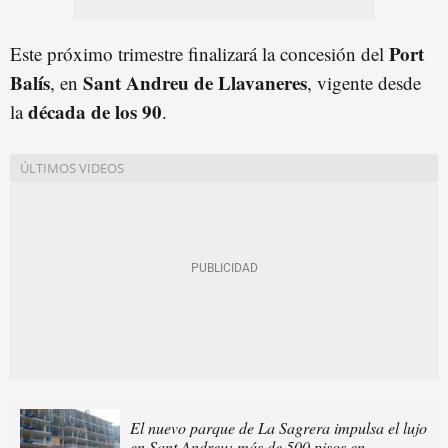
Port
Este próximo trimestre finalizará la concesión del
Balís
Sant Andreu de Llavaneres
, en
, vigente desde
década de los
9
0
la
.
El nuevo parque de La Sagrera impulsa el lujo
en Sant Andreu: más de 500 pisos en