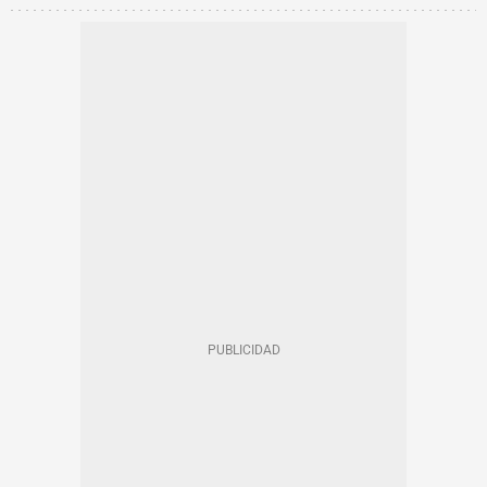
MARESME