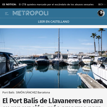
ES NOTICIA:
El CTB quiebra marcado por el escándalo de los abusos sexuales
BCN inv
LEER EN CASTELLANO
Pásate al MODO AHORRO
Port Balís
SIMÓN SÁNCHEZ
Barcelona
El Port Balís de Llavaneres encara