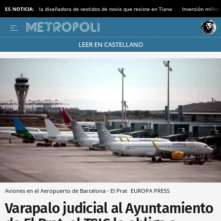
ES NOTICIA:
la diseñadora de vestidos de novia que resiste en Tiana
Inversión millon
LEER EN CASTELLANO
Pásate al MODO AHORRO
Aviones en el Aeropuerto de Barcelona - El Prat
EUROPA PRESS
Varapalo judicial al Ayuntamiento