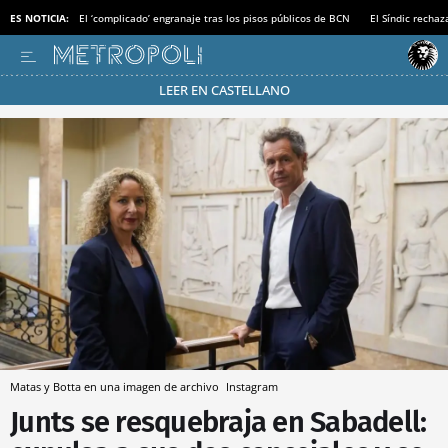
ES NOTICIA:
El ‘complicado’ engranaje tras los pisos públicos de BCN
El Síndic recha
LEER EN CASTELLANO
Pásate al MODO AHORRO
Matas y Botta en una imagen de archivo
Instagram
Junts se resquebraja en Sabadell: