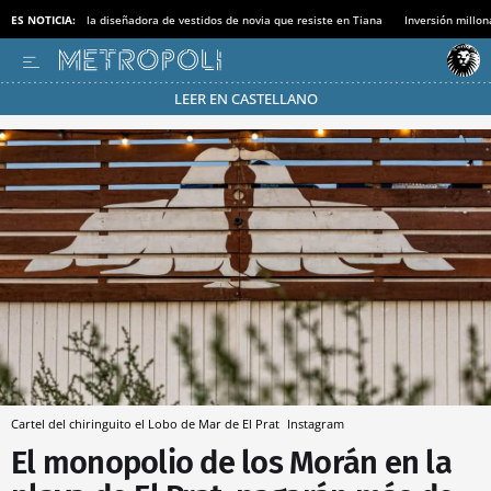
ES NOTICIA:
la diseñadora de vestidos de novia que resiste en Tiana
Inversión millon
LEER EN CASTELLANO
Pásate al MODO AHORRO
Cartel del chiringuito el Lobo de Mar de El Prat
Instagram
El monopolio de los Morán en la