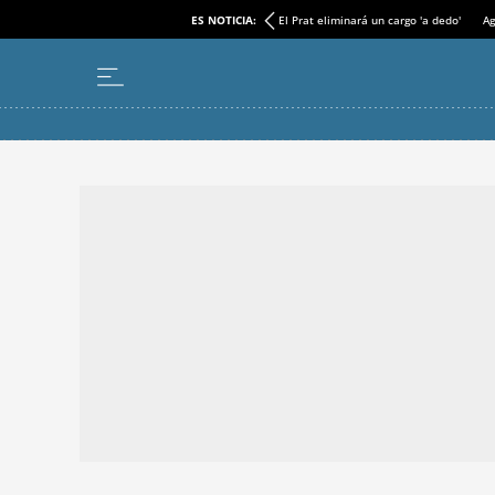
ES NOTICIA:
El Prat eliminará un cargo 'a dedo'
Ag