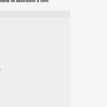
ienen su marcador a cero
.