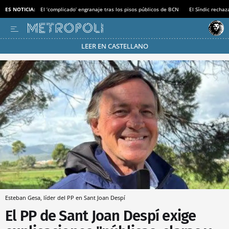
ES NOTICIA:
El ‘complicado’ engranaje tras los pisos públicos de BCN
El Síndic recha
LEER EN CASTELLANO
Pásate al MODO AHORRO
Esteban Gesa, líder del PP en Sant Joan Despí
El PP de Sant Joan Despí exige