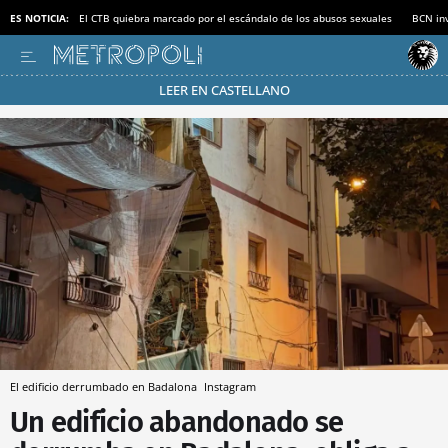
ES NOTICIA:
El CTB quiebra marcado por el escándalo de los abusos sexuales
BCN inv
LEER EN CASTELLANO
Pásate al MODO AHORRO
El edificio derrumbado en Badalona
Instagram
Un edificio abandonado se