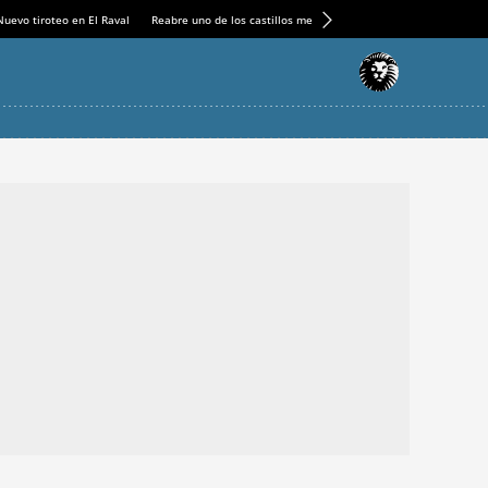
Nuevo tiroteo en El Raval
Reabre uno de los castillos medievales más espectaculares