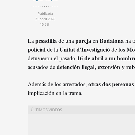
Publicada
21 abril 2026
15:58h
pesadilla
pareja
Badalona
La
de una
en
ha t
policial
Unitat d'Investigació
Mo
de la
de los
16 de abril
un hombre
detuvieron el pasado
a
detención ilegal, extorsión y ro
acusados de
otras dos personas 
Además de los arrestados,
implicación en la trama.