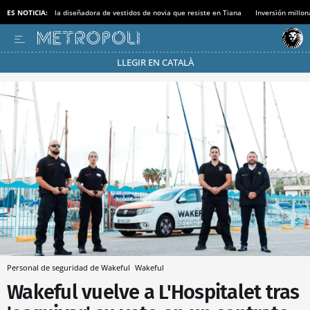
ES NOTICIA:
la diseñadora de vestidos de novia que resiste en Tiana
Inversión millon
LLEGIR EN CATALÀ
Pásate al MODO AHORRO
Personal de seguridad de Wakeful
Wakeful
Wakeful vuelve a L'Hospitalet tras