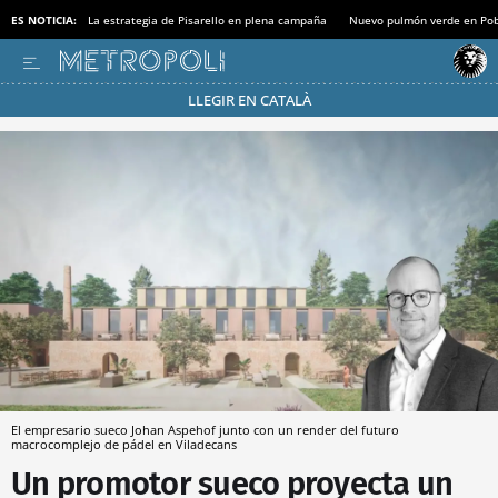
ES NOTICIA:
La estrategia de Pisarello en plena campaña
Nuevo pulmón verde en Po
LLEGIR EN CATALÀ
Pásate al MODO AHORRO
El empresario sueco Johan Aspehof junto con un render del futuro
macrocomplejo de pádel en Viladecans
Un promotor sueco proyecta un