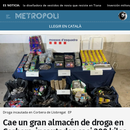
ES NOTICIA:
la diseñadora de vestidos de novia que resiste en Tiana
Inversión millon
LLEGIR EN CATALÀ
Pásate al MODO AHORRO
Droga incautada en Corbera de Llobregat
EP
Cae un gran almacén de droga en