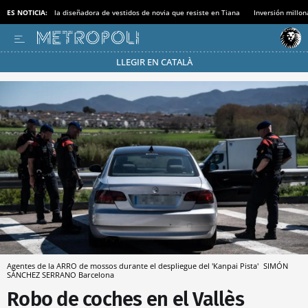
ES NOTICIA:
la diseñadora de vestidos de novia que resiste en Tiana
Inversión millon
LLEGIR EN CATALÀ
Pásate al MODO AHORRO
Agentes de la ARRO de mossos durante el despliegue del 'Kanpai Pista'
SIMÓN
SÁNCHEZ SERRANO
Barcelona
Robo de coches en el Vallès