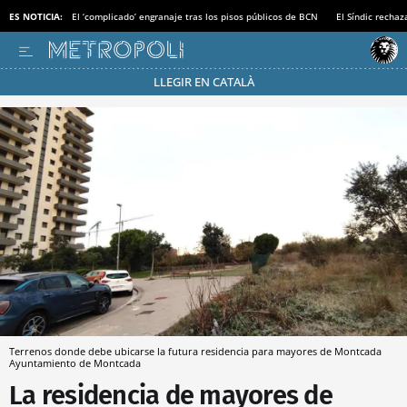
ES NOTICIA:
El ‘complicado’ engranaje tras los pisos públicos de BCN
El Síndic recha
LLEGIR EN CATALÀ
Pásate al MODO AHORRO
Terrenos donde debe ubicarse la futura residencia para mayores de Montcada
Ayuntamiento de Montcada
La residencia de mayores de