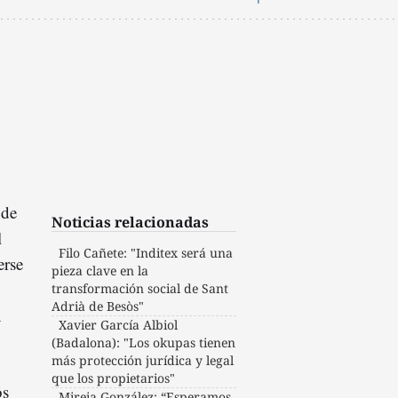
 de
Noticias relacionadas
l
Filo Cañete: "Inditex será una
erse
pieza clave en la
transformación social de Sant
Adrià de Besòs"
i
Xavier García Albiol
(Badalona): "Los okupas tienen
más protección jurídica y legal
que los propietarios"
os
Mireia González: “Esperamos