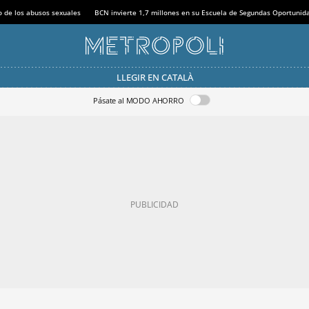
o de los abusos sexuales
BCN invierte 1,7 millones en su Escuela de Segundas Oportunid
LLEGIR EN CATALÀ
Pásate al MODO AHORRO