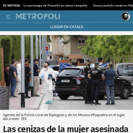
ES NOTICIA:
La estrategia de Pisarello en plena campaña
Nuevo pulmón verde en Po
LLEGIR EN CATALÀ
Pásate al MODO AHORRO
Agentes de la Policía Local de Esplugues y de los Mossos d’Esquadra en el lugar
del crimen
EFE
Las cenizas de la mujer asesinada