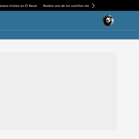
Nuevo tiroteo en El Raval
Reabre uno de los castillos medievales más espectaculares