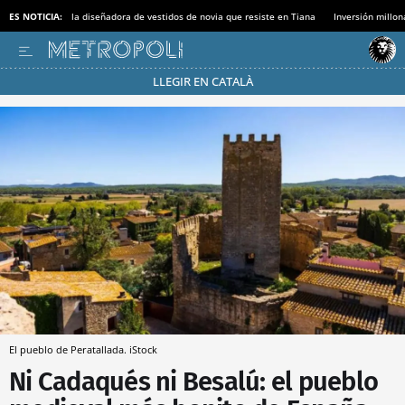
ES NOTICIA:
la diseñadora de vestidos de novia que resiste en Tiana
Inversión millon
LLEGIR EN CATALÀ
Pásate al MODO AHORRO
El pueblo de Peratallada. iStock
Ni Cadaqués ni Besalú: el pueblo